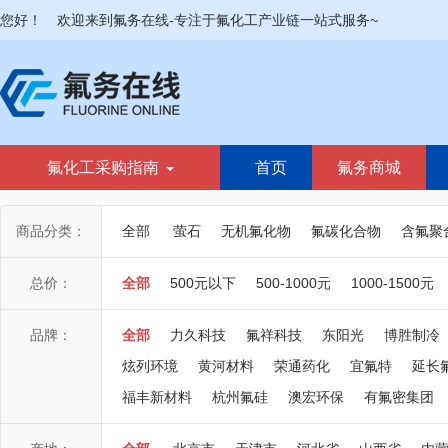
您好！
欢迎来到氟务在线-专注于氟化工产业链一站式服务~
氟化工采购指南
首页
氟务商城
商品分类：
全部
萤石
无机氟化物
氟碳化合物
含氟聚
总价：
全部
500元以下
500-1000元
1000-1500元
品牌：
全部
力久科技
氟祥科技
东阳光
博胜制冷
炫列环境
黄河材料
荣通药化
宜氟特
延长
福丰新材料
杭州氟硅
澳宏环保
有氟密集团