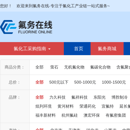
您好！
欢迎来到氟务在线-专注于氟化工产业链一站式服务~
氟化工采购指南
首页
氟务商城
商品分类：
全部
萤石
无机氟化物
氟碳化合物
含氟聚
总价：
全部
500元以下
500-1000元
1000-1500元
品牌：
全部
力久科技
氟祥科技
东阳光
博胜制冷
炫列环境
黄河材料
荣通药化
宜氟特
延长
福丰新材料
杭州氟硅
澳宏环保
有氟密集团